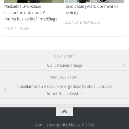
Paskaitos „Paryžiaus
Kandidatas į VU JEK pirmininko
susitarimo nutarimai. Ar
poziciją
mums bus karšta?“ medžiaga
2021 21 BALANDŽIO
2016 11 KOVO
NEXT STORY
VU JEK savanoriauja
PREVIOUS STORY
Susitikimas su Pasaulio energetikos tarybos Lietuvos
komiteto vadovybe
Jaunųjų energetikų klubas © 2020