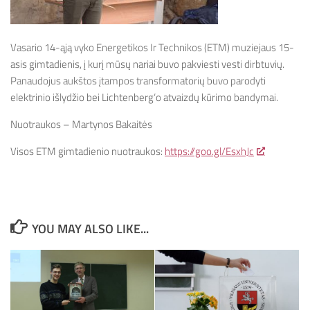
Vasario 14-ąją vyko Energetikos Ir Technikos (ETM) muziejaus 15-
asis gimtadienis, į kurį mūsų nariai buvo pakviesti vesti dirbtuvių.
Panaudojus aukštos įtampos transformatorių buvo parodyti
elektrinio išlydžio bei Lichtenberg‘o atvaizdų kūrimo bandymai.
Nuotraukos – Martynos Bakaitės
Visos ETM gimtadienio nuotraukos:
https://goo.gl/EsxhJc
YOU MAY ALSO LIKE...