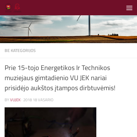
Skip to content
BE KATEGORIJOS
Prie 15-tojo Energetikos Ir Technikos
muziejaus gimtadienio VU JEK nariai
prisidėjo aukštos įtampos dirbtuvėmis!
BY
VUJEK
·
2018 18 VASARIO