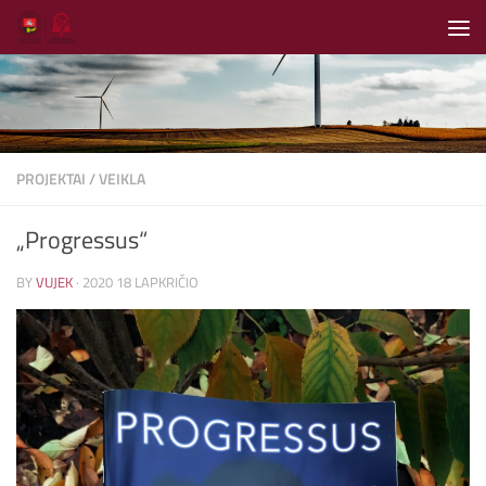
Skip to content
PROJEKTAI
/
VEIKLA
„Progressus“
BY
VUJEK
·
2020 18 LAPKRIČIO