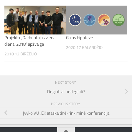
Projekto „Darbuotojas vienai
Gajos hipotezė
dienai 2018“ apžvalga
2020 17 BALANDŽIO
2018 12 BIRŽELIO
NEXT STORY
Deginti ar nedeginti?
PREVIOUS STORY
Įvyko VU JEK ataskaitinė-rinkiminė konferencija