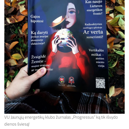
VU Jaunųjų energetikų klubo žurnalas „Progressus“ ką tik išvydo
dienos šviesą!