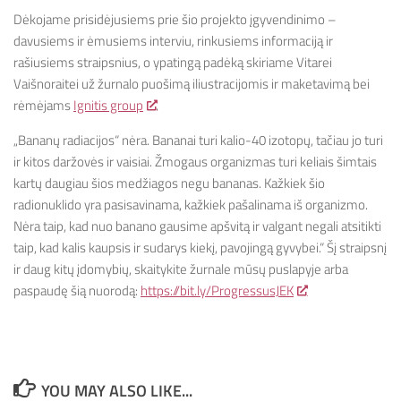
Dėkojame prisidėjusiems prie šio projekto įgyvendinimo –
davusiems ir ėmusiems interviu, rinkusiems informaciją ir
rašiusiems straipsnius, o ypatingą padėką skiriame Vitarei
Vaišnoraitei už žurnalo puošimą iliustracijomis ir maketavimą bei
rėmėjams
Ignitis group
.
„Bananų radiacijos“ nėra. Bananai turi kalio-40 izotopų, tačiau jo turi
ir kitos daržovės ir vaisiai. Žmogaus organizmas turi keliais šimtais
kartų daugiau šios medžiagos negu bananas. Kažkiek šio
radionuklido yra pasisavinama, kažkiek pašalinama iš organizmo.
Nėra taip, kad nuo banano gausime apšvitą ir valgant negali atsitikti
taip, kad kalis kaupsis ir sudarys kiekį, pavojingą gyvybei.“ Šį straipsnį
ir daug kitų įdomybių, skaitykite žurnale mūsų puslapyje arba
paspaudę šią nuorodą:
https://bit.ly/ProgressusJEK
YOU MAY ALSO LIKE...