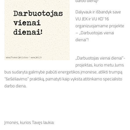
darbo dieną?
Dalyvauk ir išbandyk save
VU JEK ir VU KD’16
organizuojamame projekte
– „Darbuotojas vienai
dienai”!
„Darbuotojas vienai dienai“-
projektas, kurio metu Jums
bus sudaryta galimybė pabūti energetikos įmonėse, atlikti trumpą
“šešėliavimo” praktiką, pamatyti kaip vyksta atitinkamo specialisto
darbo diena.
Įmonės, kurios Tavęs laukia: