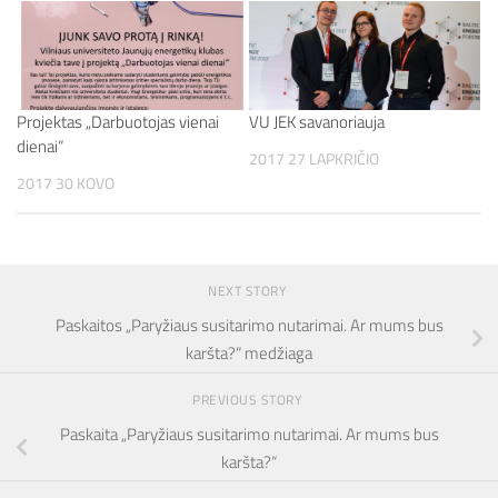
Projektas „Darbuotojas vienai
VU JEK savanoriauja
dienai“
2017 27 LAPKRIČIO
2017 30 KOVO
NEXT STORY
Paskaitos „Paryžiaus susitarimo nutarimai. Ar mums bus
karšta?“ medžiaga
PREVIOUS STORY
Paskaita „Paryžiaus susitarimo nutarimai. Ar mums bus
karšta?“