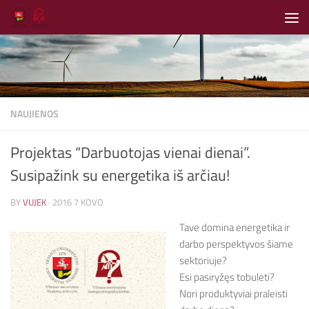
Skip to content
NAUJIENOS
Projektas “Darbuotojas vienai dienai”.
Susipažink su energetika iš arčiau!
BY
VUJEK
·
2016 7 KOVO
Tave domina energetika ir
darbo perspektyvos šiame
sektoriuje?
Esi pasiryžęs tobulėti?
Nori produktyviai praleisti