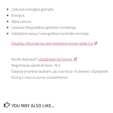
Lietuvos energijos gamyba
Energus
Alpiq Lietuva
Lietuvos Respublikos aplinkos ministerija
Valstybinė kainų ir energetikos kontrolės komisija
Daugiau informacijos apie kiekvieną įmonę rasite čia.
Norite dalyvauti?
Užpildykite šią formą!
Registracija vyksta iki kovo 16 d.
Dalyviai įmonėse laukiami, jau nuo kovo 14 dienos! Užpildykite
formą ir mes su Jumis susisieksime!
YOU MAY ALSO LIKE...