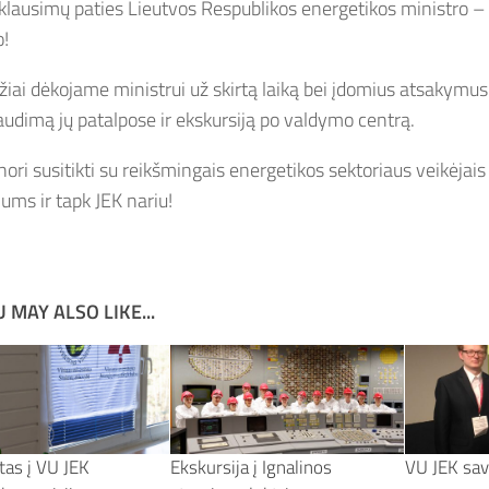
klausimų paties Lieutvos Respublikos energetikos ministro 
o!
iai dėkojame ministrui už skirtą laiką bei įdomius atsakymus. 
laudimą jų patalpose ir ekskursiją po valdymo centrą.
u nori susitikti su reikšmingais energetikos sektoriaus veikėjais 
ums ir tapk JEK nariu!
 MAY ALSO LIKE...
tas į VU JEK
Ekskursija į Ignalinos
VU JEK sav