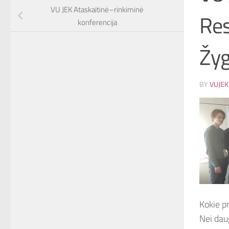
VU JEK Ataskaitinė–rinkiminė
Res
konferencija
Žyg
BY
VUJEK
Kokie p
Nei dau