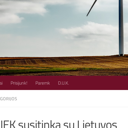
ai
Prisijunk!
Paremk
D.U.K.
EGORIJOS
JEK susitinka su Lietuvos