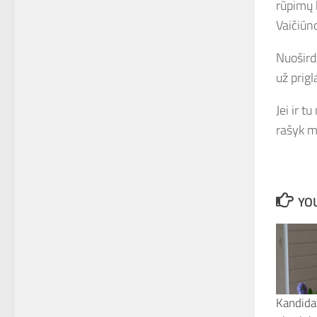
rūpimų 
Vaičiūn
Nuoširdž
už prig
Jei ir t
rašyk m
YOU
Kandida