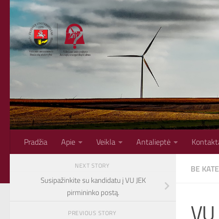
Skip to content
Pradžia
Apie
Veikla
Antalieptė
Kontakt
NEXT STORY
BE KAT
Susipažinkite su kandidatu į VU JEK
pirmininko postą.
VU 
PREVIOUS STORY