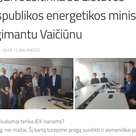
publikos energetikos minis
imantu Vaičiūnu
·
2018 12 BALANDŽIO
rivalumai tenka JEK nariams?
g, nei mažai. Šį kartą turėjome progą susitikti ir asmeniškai