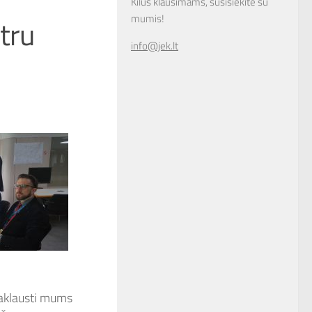
Kilus klausimams, susisiekite su
mumis!
tru
info@jek.lt
 paklausti mums