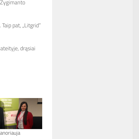
– Žygimanto
Taip pat, „Litgrid”
ateityje, drąsiai
anoriauja