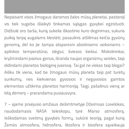
Nepaisant visos žmogaus daromos žalos mūsų planetai, pastaroji
vis tiek sugeba išlaikyti tinkamas sąlygas gyvybei egzistuoti.
Didžiulė oro tarša, kurią sukelia iškastinio kuro deginimas, sukuria
puikią terpę augalams klestėti, pasaulinis atšilimas keičia gyvūnų
genomą, dėl ko jie tampa atsparesni abiotiniams veiksniams –
aplinkos temperatūrai, slėgiui, šviesos kiekiui. Mokslininkai,
kryžmindami įvairius genus, išranda naujas organizmų veisles, taip
didindami planetos biologinę įvairovę. Tai gal ne viskas taip blogai?
Aišku tik viena, kad be žmogaus mūsų planeta taip pat turėtų
sunkumų, nes kiekvienas gyvosios ir negyvosios gamtos
elementas užtikrina planetos harmoniją. Taigi, pašalinus vieną ar
kitą dėmenį – prarandama pusiausvyra.
7 – ajame praėjusio amžiaus dešimtmetyje Džeimsas Lovelokas,
naudodamasis NASA teleskopu, tyrė Marso atmosferą.
Ieškodamas svetimų gyvybės formų, sukūrė teoriją, pagal kurią
Žemės atmosfera, hidrosfera, litosfera ir biosfera sąveikauja