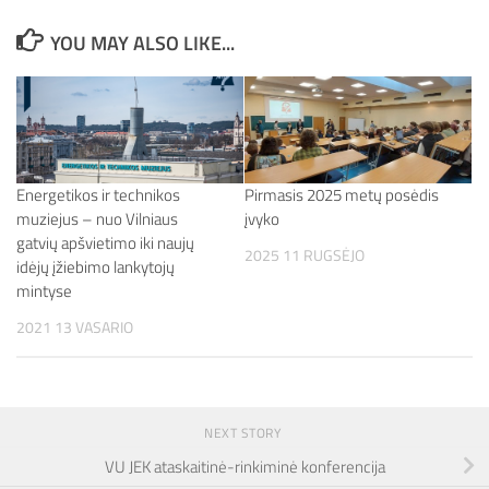
YOU MAY ALSO LIKE...
Energetikos ir technikos
Pirmasis 2025 metų posėdis
muziejus – nuo Vilniaus
įvyko
gatvių apšvietimo iki naujų
2025 11 RUGSĖJO
idėjų įžiebimo lankytojų
mintyse
2021 13 VASARIO
NEXT STORY
VU JEK ataskaitinė-rinkiminė konferencija