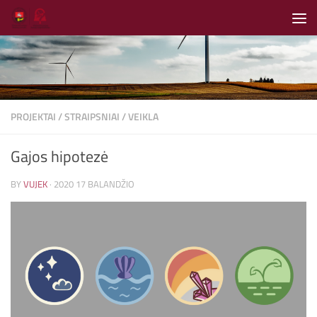
Skip to content
PROJEKTAI
/
STRAIPSNIAI
/
VEIKLA
Gajos hipotezė
BY
VUJEK
·
2020 17 BALANDŽIO