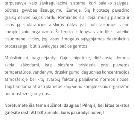
tarpusavyje kaip savireguliacinė sistema, kuri palaiko sąlygas,
būtinas gyvybės išsaugojimui Žemėje. Šią hipotezę pavadino
graikų deivės Gajos vardu. Remiantis šia idėja, mūsų planeta ir
visos ją sudarančios atskiros dalys gali būti laikomos vienu
kompleksiniu organizmu. Ši teorija it lengvas atodūsis suteikė
visuomenei vilties, jog visas žmogaus sąlygojamas destrukcinis
procesas gali būti suvaldytas pačios gamtos.
Mokslininkai, nagrinėjantys Gajos hipotezę, didžiausią dėmesį
skiria ieškodami, kaip biosfera prisideda prie planetos
temperatūros, vandenynų druskingumo, deguonies koncentracijos
atmosferoje bei kitų svarbių faktorių palaikymo normos ribose.
Taip bandoma atrasti planetos kaip vieno kompleksinio organizmo
homeostazės įrodymus…
Norėtumėte šia tema sužinoti daugiau? Pilną šį bei kitus tekstus
galėsite rasti VU JEK žurnale, kuris pasirodys rudenį!