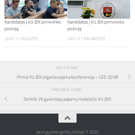
Kandidatas į VU JEK pirmininko
Kandidatas į VU JEK pirmininko
poziciją
poziciją
2020 11 GEGUŽĖS
2021 21 BALANDŽIO
NEXT STORY
Pirma VU JEK organizuojama konferencija – LED 2018!
PREVIOUS STORY
Skirkite 2% gyventojų pajamų mokesčio VU JEK!
Jaunųjų energetikų klubas © 2020