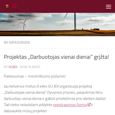
Skip to content
BE KATEGORIJOS
Projektas „Darbuotojas vienai dienai“ grįžta!
BY
VUJEK
·
2018 15 KOVO
Pastovumas – meistriškumo požymis!
Jau ketverius metus iš eilės VU JEK organizuoja projektą
„Darbuotojas vienai dienai“. Devynios įmonės, pasijutimas tikru
darbuotoju vienai dienai ir galbūt prisilietimas prie ateities darbo!
Tad nieko nelaukdami pildykite
registravimosi formą
ir
dalyvaukite mūsų projekte!